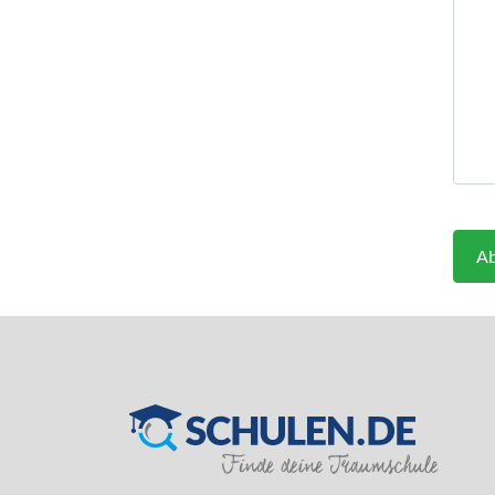
Ab
SILVER