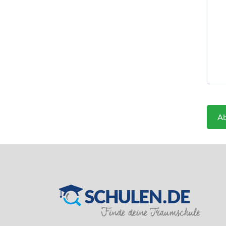
Ab
SILVER