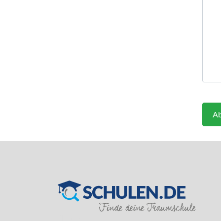
Ab
SILVER