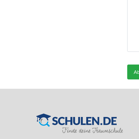
Ab
SILVER