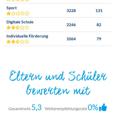
Sport
3228
131
Digitale Schule
2246
82
Individuelle Förderung
1064
79
Eltern und Schüler
bewerten mit
5,3
0%
Gesamtnote
Weiterempfehlungsrate