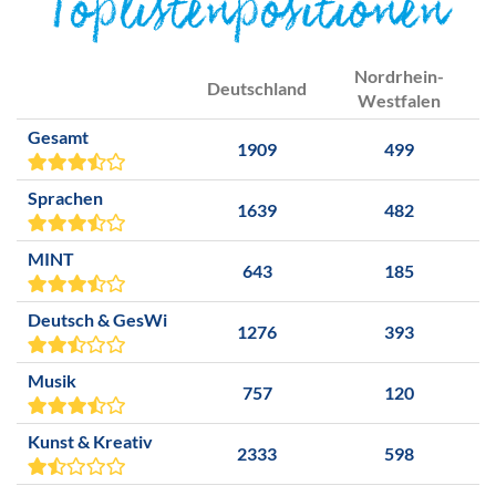
Toplistenpositionen
Nordrhein-
Deutschland
Westfalen
Gesamt
1909
499
Sprachen
1639
482
MINT
643
185
Deutsch & GesWi
1276
393
Musik
757
120
Kunst & Kreativ
2333
598