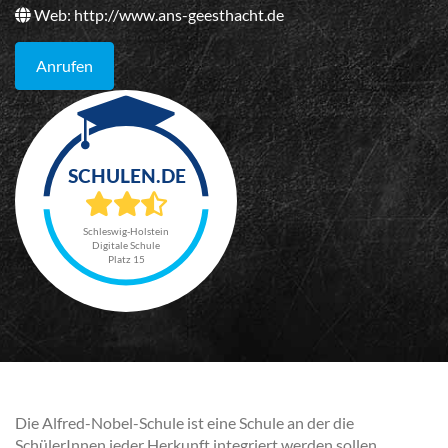
Web:
http://www.ans-geesthacht.de
Anrufen
Schleswig-Holstein
Digitale Schule
Platz 15
Die Alfred-Nobel-Schule ist eine Schule an der die
SchülerInnen jeder Herkunft integriert werden sollen.