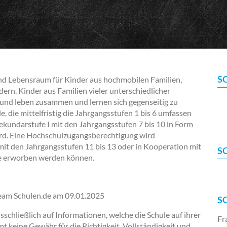
S
 und Lebensraum für Kinder aus hochmobilen Familien,
ern. Kinder aus Familien vieler unterschiedlicher
 und leben zusammen und lernen sich gegenseitig zu
e, die mittelfristig die Jahrgangsstufen 1 bis 6 umfassen
 Sekundarstufe I mit den Jahrgangsstufen 7 bis 10 in Form
ird. Eine Hochschulzugangsberechtigung wird
mit den Jahrgangsstufen 11 bis 13 oder in Kooperation mit
S
le erworben werden können.
Team Schulen.de am
09.01.2025
S
chließlich auf Informationen, welche die Schule auf ihrer
Fr
keine Gewähr für die Richtigkeit, Vollständigkeit und