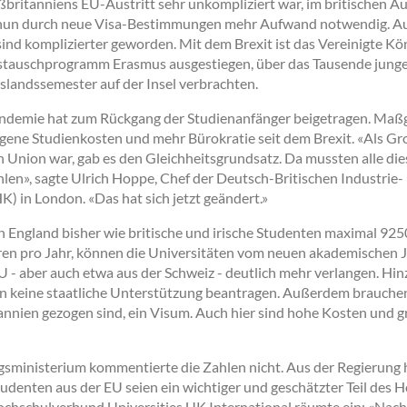
britanniens EU-Austritt sehr unkompliziert war, im britischen Au
t nun durch neue Visa-Bestimmungen mehr Aufwand notwendig. Auc
ind komplizierter geworden. Mit dem Brexit ist das Vereinigte Kö
tauschprogramm Erasmus ausgestiegen, über das Tausende jung
slandssemester auf der Insel verbrachten.
demie hat zum Rückgang der Studienanfänger beigetragen. Maßge
egene Studienkosten und mehr Bürokratie seit dem Brexit. «Als G
n Union war, gab es den Gleichheitsgrundsatz. Da mussten alle di
len», sagte Ulrich Hoppe, Chef der Deutsch-Britischen Industrie-
 in London. «Das hat sich jetzt geändert.»
n England bisher wie britische und irische Studenten maximal 92
en pro Jahr, können die Universitäten vom neuen akademischen J
U - aber auch etwa aus der Schweiz - deutlich mehr verlangen. H
n keine staatliche Unterstützung beantragen. Außerdem brauchen n
nnien gezogen sind, ein Visum. Auch hier sind hohe Kosten und g
gsministerium kommentierte die Zahlen nicht. Aus der Regierung hi
udenten aus der EU seien ein wichtiger und geschätzter Teil des 
hschulverbund Universities UK International räumte ein: «Nach