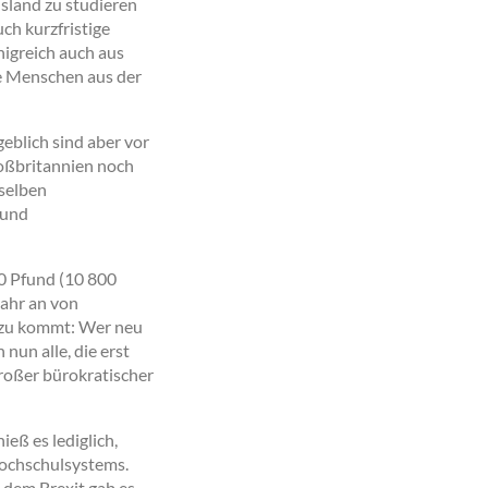
sland zu studieren
h kurzfristige
nigreich auch aus
e Menschen aus der
blich sind aber vor
roßbritannien noch
eselben
 und
50 Pfund (10 800
ahr an von
inzu kommt: Wer neu
un alle, die erst
roßer bürokratischer
eß es lediglich,
Hochschulsystems.
 dem Brexit gab es