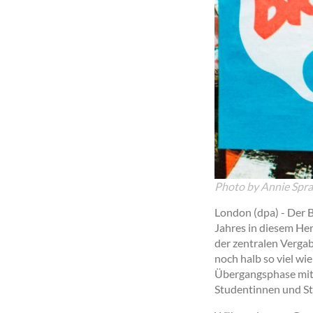
Photo by Annie Spra
London
(dpa)
-
Der B
Jahres in diesem He
der zentralen Vergab
noch halb so viel wi
Übergangsphase mit 
Studentinnen und St