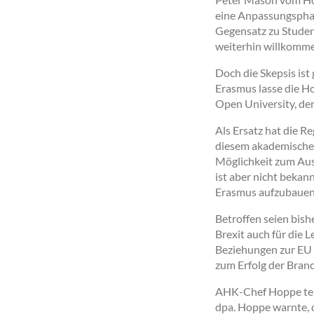
eine Anpassungsphas
Gegensatz zu Studen
weiterhin willkommen
Doch die Skepsis is
Erasmus lasse die H
Open University, de
Als Ersatz hat die 
diesem akademischen
Möglichkeit zum Ausl
ist aber nicht bekan
Erasmus aufzubauen
Betroffen seien bish
Brexit auch für die 
Beziehungen zur EU u
zum Erfolg der Bran
AHK-Chef Hoppe teilt
dpa. Hoppe warnte, 