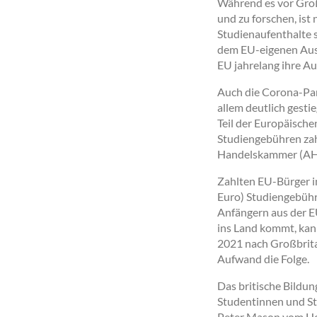
Während es vor Groß
und zu forschen, is
Studienaufenthalte s
dem EU-eigenen Aus
EU jahrelang ihre Au
Auch die Corona-Pan
allem deutlich gesti
Teil der Europäische
Studiengebühren zah
Handelskammer (AHK)
Zahlten EU-Bürger i
Euro) Studiengebühr
Anfängern aus der E
ins Land kommt, kan
2021 nach Großbrita
Aufwand die Folge.
Das britische Bildun
Studentinnen und St
Peter Mason vom Hoc