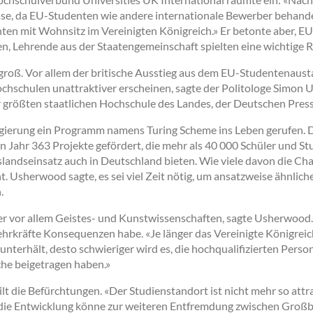
e, da EU-Studenten wie andere internationale Bewerber behande
ten mit Wohnsitz im Vereinigten Königreich.» Er betonte aber, E
, Lehrende aus der Staatengemeinschaft spielten eine wichtige Ro
t groß. Vor allem der britische Ausstieg aus dem EU-Studentena
ochschulen unattraktiver erscheinen, sagte der Politologe Simon
r größten staatlichen Hochschule des Landes, der Deutschen Pres
Regierung ein Programm namens Turing Scheme ins Leben gerufen. 
 Jahr 363 Projekte gefördert, die mehr als 40 000 Schüler und St
andseinsatz auch in Deutschland bieten. Wie viele davon die Cha
nt. Usherwood sagte, es sei viel Zeit nötig, um ansatzweise ähnlic
.
er vor allem Geistes- und Kunstwissenschaften, sagte Usherwood. 
Lehrkräfte Konsequenzen habe. «Je länger das Vereinigte Königreic
nterhält, desto schwieriger wird es, die hochqualifizierten Perso
che beigetragen haben.»
 die Befürchtungen. «Der Studienstandort ist nicht mehr so attrak
die Entwicklung könne zur weiteren Entfremdung zwischen Großb