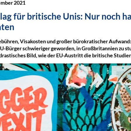
ember 2021
lag für britische Unis: Nur noch ha
nten
bühren, Visakosten und großer bürokratischer Aufwand
r EU-Bürger schwieriger geworden, in Großbritannien zu st
rastisches Bild, wie der EU-Austritt die britische Studien