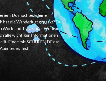
erien? Du möchtest deine
h hat die Wanderlust gepackt? Du
nen Work-and-Travel oder Work and
ch alle wichtigen Informationen
ellt. Finde mit SCHULEN.DE das
Abenteuer. Test