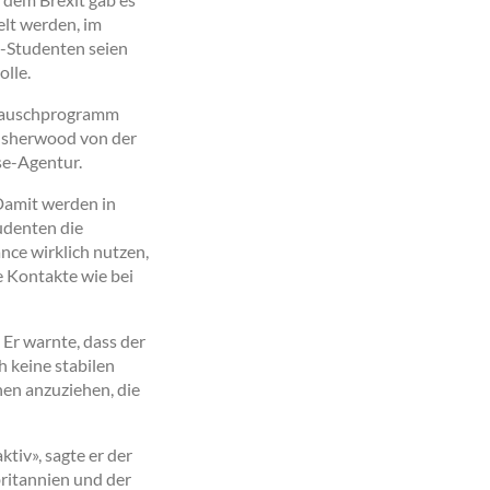
lt werden, im
U-Studenten seien
lle.
ustauschprogramm
 Usherwood von der
se-Agentur.
Damit werden in
udenten die
nce wirklich nutzen,
he Kontakte wie bei
Er warnte, dass der
h keine stabilen
nen anzuziehen, die
tiv», sagte er der
ritannien und der