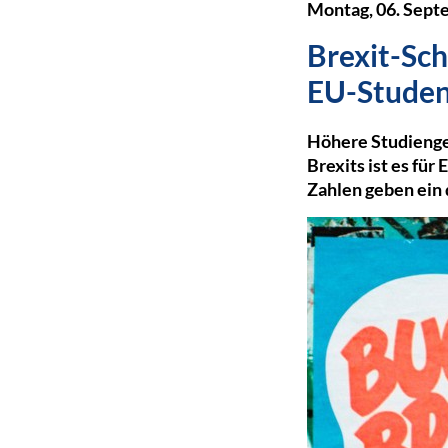
Montag, 06. Sept
Brexit-Sch
EU-Stude
Höhere Studienge
Brexits ist es fü
Zahlen geben ein d