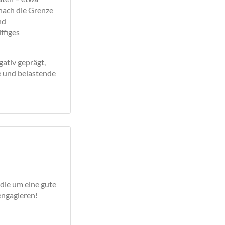
nach die Grenze
nd
ffiges
ativ geprägt,
e und belastende
 die um eine gute
engagieren!