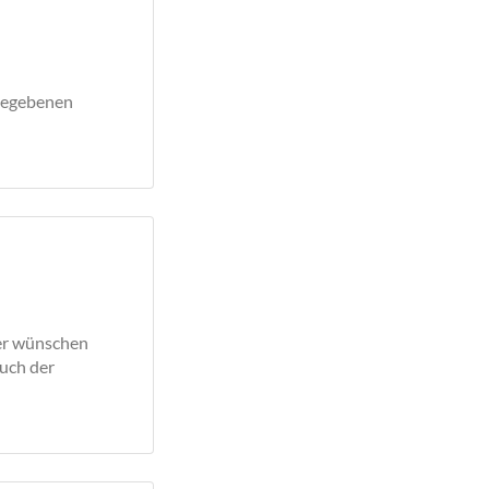
 gegebenen
ser wünschen
auch der