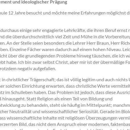
ment und ideologischer Prägung
hule 12 Jahre besucht und möchte meine Erfahrungen möglichst di
 durchaus einige sehr engagierte Lehrkräfte, die ihren Beruf ernst
nd die überdurchschnittlich viel Zeit und Mühe in die Vorbereitun
en. An der Stelle seien besonders die Lehrer Herr Braun, Herr Ric
ben. Einzelne Fächer waren dadurch auf einem hohen Niveau. Leid
nicht über die grundlegenden Probleme hinweg täuschen, die ich 
ebt habe. Ich bin zwar selbst Christ, aber mir ist der übermäßige F
trotzdem negativ aufgefallen.
st in christlicher Trägerschaft; das ist völlig legitim und auch nich
r solchen Einrichtung erwarten, dass christliche Werte vermittelt
z im Schulleben haben. Das Problem ist jedoch, dass diese Ausri
hinausgeht. Statt Religion als einen Teil von Bildung und
twicklung zu behandeln, steht sie häufig im Mittelpunkt; manchm
cher Neutralität und wissenschaftlicher Seriosität. Gerade im Bio
dass wissenschaftliche Inhalte mit religiösen Überzeugungen verm
erzerrten Bild, das nicht dem Anspruch einer modernen, faktenbas