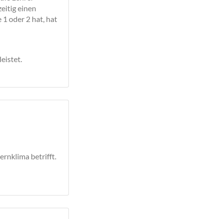
zeitig einen
1 oder 2 hat, hat
eistet.
ernklima betrifft.