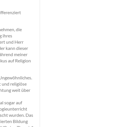
fferenziert
 nehmen, die
g ihres
hert und Herr
er kann dieser
während meiner
okus auf Religion
ts Ungewöhnliches.
 und religiöse
chtung weit über
al sogar auf
logieunterricht
ischt wurden. Das
ierten Bildung