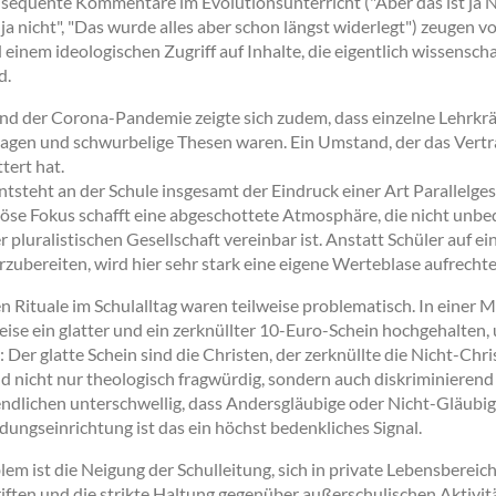
nsequente Kommentare im Evolutionsunterricht ("Aber das ist ja N
ja nicht", "Das wurde alles aber schon längst widerlegt") zeugen 
 einem ideologischen Zugriff auf Inhalte, die eigentlich wissenscha
d.
d der Corona-Pandemie zeigte sich zudem, dass einzelne Lehrkräft
agen und schwurbelige Thesen waren. Ein Umstand, der das Vertra
tert hat.
tsteht an der Schule insgesamt der Eindruck einer Art Parallelges
öse Fokus schafft eine abgeschottete Atmosphäre, die nicht unbe
 pluralistischen Gesellschaft vereinbar ist. Anstatt Schüler auf ei
ubereiten, wird hier sehr stark eine eigene Werteblase aufrechte
en Rituale im Schulalltag waren teilweise problematisch. In einer
ise ein glatter und ein zerknüllter 10-Euro-Schein hochgehalten,
 Der glatte Schein sind die Christen, der zerknüllte die Nicht-Chri
d nicht nur theologisch fragwürdig, sondern auch diskriminierend
ndlichen unterschwellig, dass Andersgläubige oder Nicht-Gläubi
ildungseinrichtung ist das ein höchst bedenkliches Signal.
lem ist die Neigung der Schulleitung, sich in private Lebensbereic
iften und die strikte Haltung gegenüber außerschulischen Aktivit