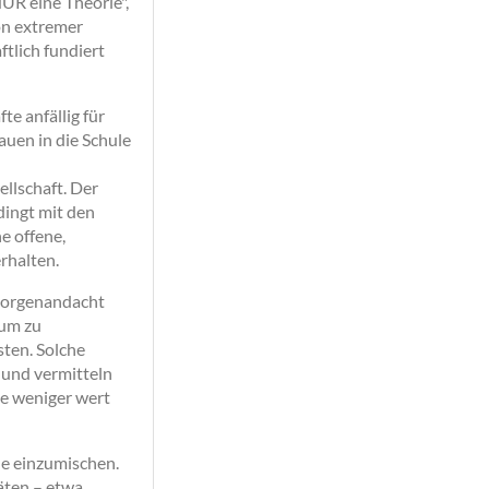
UR eine Theorie",
von extremer
ftlich fundiert
e anfällig für
uen in die Schule
ellschaft. Der
dingt mit den
ne offene,
rhalten.
 Morgenandacht
 um zu
sten. Solche
 und vermitteln
ge weniger wert
he einzumischen.
äten – etwa