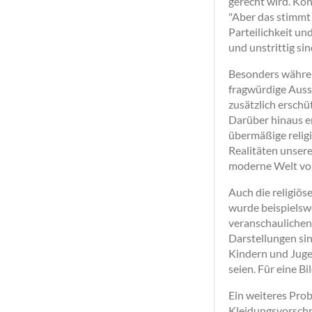
gerecht wird. Ko
"Aber das stimmt 
Parteilichkeit und
und unstrittig sin
Besonders währen
fragwürdige Auss
zusätzlich erschüt
Darüber hinaus en
übermäßige religi
Realitäten unserer
moderne Welt vorz
Auch die religiös
wurde beispielswe
veranschaulichen:
Darstellungen sin
Kindern und Juge
seien. Für eine B
Ein weiteres Prob
Kleidungsvorschr