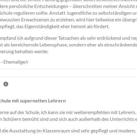
ere persönliche Entscheidungen – überschreiten meiner Ansicht 
Schule regulieren sollte. Anstatt Jugendliche zu selbstständigen u
ussten Erwachsenen zu erziehen, wird hier teilweise ein übergri
pflegt, das Eigenständigkeit eher hemmt als fördert.
mpfand ich aufgrund dieser Tatsachen als sehr erdrückend und neg
cht als bereichernde Lebensphase, sondern eher als einschränkend
nnerung behalten werde.
 · Ehemalige/r
chule mit supernetten Lehrern
gerne auf der Schule, ich kann sie mir weiterempfehlen mit Lehrern,
n Schülern bemüht sind und sich auch außerhalb des Unterrichts 
die Ausstattung im Klassenraum sind sehr gepflegt und modern.