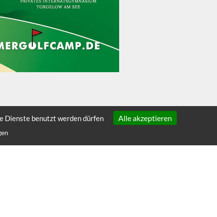
Alle akzeptieren
he Dienste benutzt werden dürfen
gen
ÜBER SCHULEN.DE
Über uns
Presse
1
Häufige Fragen
Kontakt & Impressum