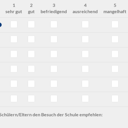
1
2
3
4
5
sehr gut
gut
befriedigend
ausreichend
mangelhaft
ation - Note 6
te 5
ollegiums - Note 6
ma - Note 6
lg - Note 6
ng - Note 6
and - Note 6
Schülern/Eltern den Besuch der Schule empfehlen: