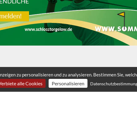
nzeigen zu personalisieren und zu analysieren. Bestimmen Sie, welc
Verbiete alle Cookies
Personalisieren
Datenschutzbestimmun
LINKS
KONTAKT
Login für Schulen
Schulen.de Gesellschaft für
Login für
Schulevaluation mbH
Werbepartner
Handschuhsheimer Landstr. 3
Datenschutz
69121 Heidelberg