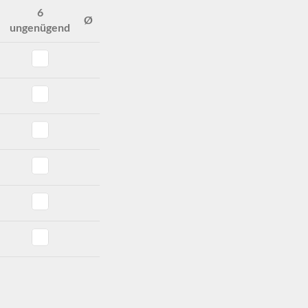
6
Ø
ungenügend