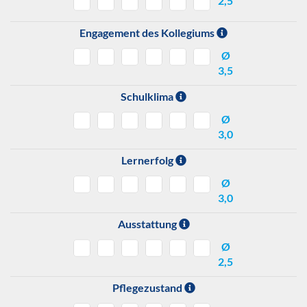
2,5
Engagement des Kollegiums
Ø
3,5
Schulklima
Ø
3,0
Lernerfolg
Ø
3,0
Ausstattung
Ø
2,5
Pflegezustand