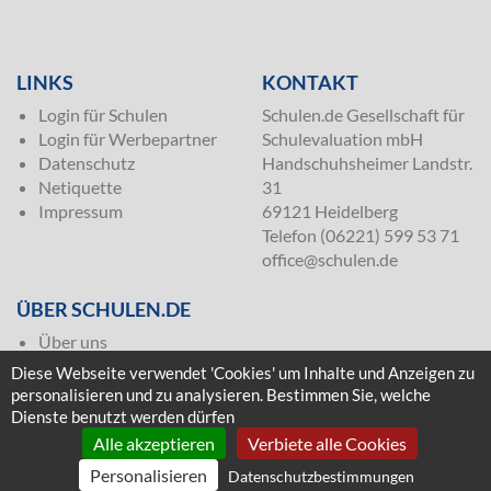
SILVER
LINKS
KONTAKT
Login für Schulen
Schulen.de Gesellschaft für
Login für Werbepartner
Schulevaluation mbH
Datenschutz
Handschuhsheimer Landstr.
Netiquette
31
Impressum
69121 Heidelberg
Telefon (06221) 599 53 71
office@schulen.de
ÜBER SCHULEN.DE
Über uns
Presse
Diese Webseite verwendet 'Cookies' um Inhalte und Anzeigen zu
Häufige Fragen
personalisieren und zu analysieren. Bestimmen Sie, welche
Kontakt & Impressum
Dienste benutzt werden dürfen
Mediadaten
Alle akzeptieren
Verbiete alle Cookies
Personalisieren
Datenschutzbestimmungen