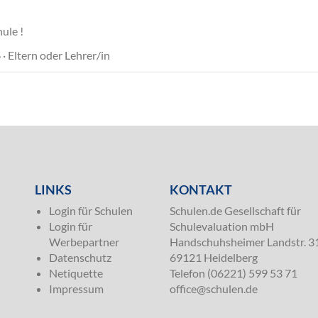
ule !
· Eltern oder Lehrer/in
LINKS
KONTAKT
Login für Schulen
Schulen.de Gesellschaft für
Login für
Schulevaluation mbH
Werbepartner
Handschuhsheimer Landstr. 3
Datenschutz
69121 Heidelberg
Netiquette
Telefon (06221) 599 53 71
Impressum
office@schulen.de