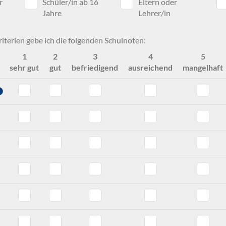
r
Schüler/in ab 16
Eltern oder
Jahre
Lehrer/in
iterien gebe ich die folgenden Schulnoten:
1
2
3
4
5
sehr gut
gut
befriedigend
ausreichend
mangelhaft
ation - Note 6
te 5
ollegiums - Note 6
ma - Note 6
lg - Note 6
ng - Note 6
and - Note 6