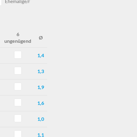
Ehemalige/r
6
Ø
ungenügend
1,4
1,3
1,9
1,6
1,0
1,1