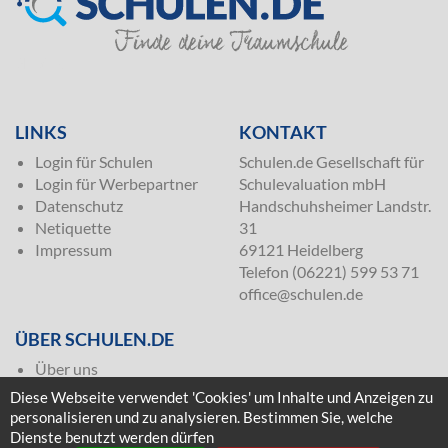
SILVER
LINKS
KONTAKT
Login für Schulen
Schulen.de Gesellschaft für
Login für Werbepartner
Schulevaluation mbH
Datenschutz
Handschuhsheimer Landstr.
Netiquette
31
Impressum
69121 Heidelberg
Telefon (06221) 599 53 71
office@schulen.de
ÜBER SCHULEN.DE
Über uns
Presse
Diese Webseite verwendet 'Cookies' um Inhalte und Anzeigen zu
Häufige Fragen
personalisieren und zu analysieren. Bestimmen Sie, welche
Kontakt & Impressum
Dienste benutzt werden dürfen