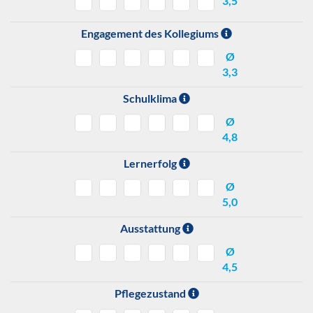
3,5
Engagement des Kollegiums
Ø
3,3
Schulklima
Ø
4,8
Lernerfolg
Ø
5,0
Ausstattung
Ø
4,5
Pflegezustand