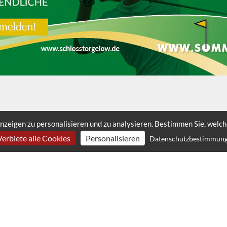
nzeigen zu personalisieren und zu analysieren. Bestimmen Sie, welc
Verbiete alle Cookies
Personalisieren
Datenschutzbestimmun
LINKS
KONTAKT
Login für Schulen
Schulen.de Gesellschaft für
Login für
Schulevaluation mbH
Werbepartner
Handschuhsheimer Landstr. 3
Datenschutz
69121 Heidelberg