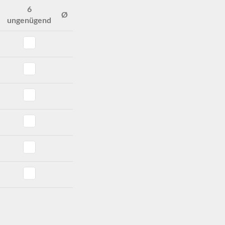
6
Ø
ungenügend