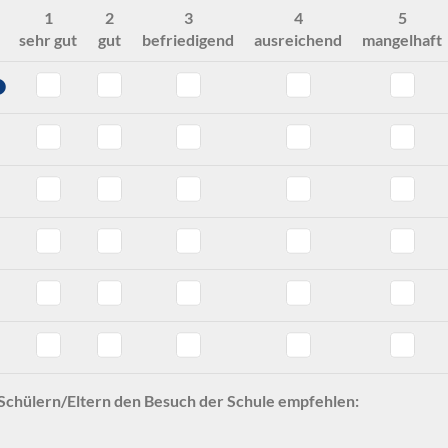
1
2
3
4
5
sehr gut
gut
befriedigend
ausreichend
mangelhaft
ation - Note 6
te 5
ollegiums - Note 6
ma - Note 6
lg - Note 6
ng - Note 6
and - Note 6
Schülern/Eltern den Besuch der Schule empfehlen: