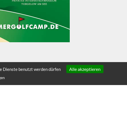
Alle akzeptieren
he Dienste benutzt werden dürfen
gen
ÜBER SCHULEN.DE
Über uns
Presse
1
Häufige Fragen
Kontakt & Impressum