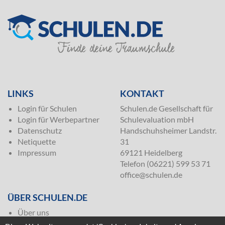
SILVER
LINKS
KONTAKT
Login für Schulen
Schulen.de Gesellschaft für
Login für Werbepartner
Schulevaluation mbH
Datenschutz
Handschuhsheimer Landstr.
Netiquette
31
Impressum
69121 Heidelberg
Telefon (06221) 599 53 71
office@schulen.de
ÜBER SCHULEN.DE
Über uns
Presse